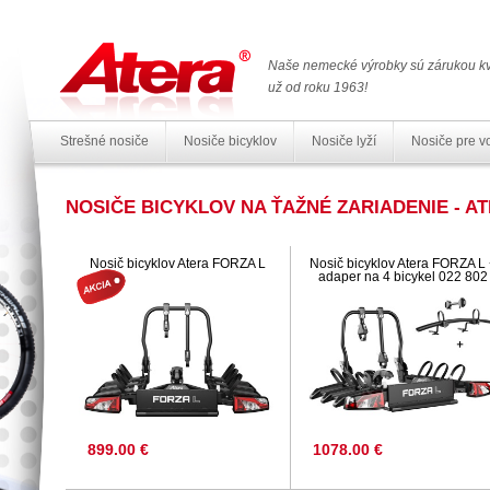
Naše nemecké výrobky sú zárukou kv
už od roku 1963!
Strešné nosiče
Nosiče bicyklov
Nosiče lyží
Nosiče pre v
NOSIČE BICYKLOV NA ŤAŽNÉ ZARIADENIE - A
Nosič bicyklov Atera FORZA L
Nosič bicyklov Atera FORZA L
adaper na 4 bicykel 022 802
899.00 €
1078.00 €