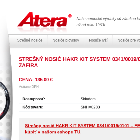
Naše nemecké výrobky sú zárukou kv
už od roku 1963!
Strešné nosiče
Nosiče bicyklov
Nosiče lyží
Nosiče pre v
STREŠNÝ NOSIČ HAKR KIT SYSTEM 0341/0019/0
ZAFIRA
CENA: 135.00 €
Vrátane DPH
Dostupnosť:
Skladom
Kód tovaru:
SNHA0283
Strešný nosič HAKR KIT SYSTEM 0341/0019/0101 – FE 
kúpiť v našom eshope TU.