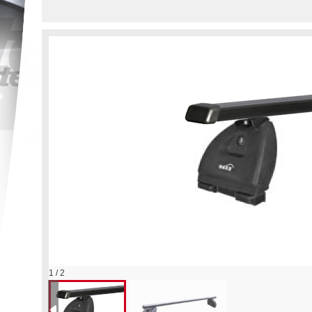
Strešný nosič HA
1 / 2
0341/0019/0101 – F
Strešný nosič HAKR KIT SYSTEM 0
Zafira