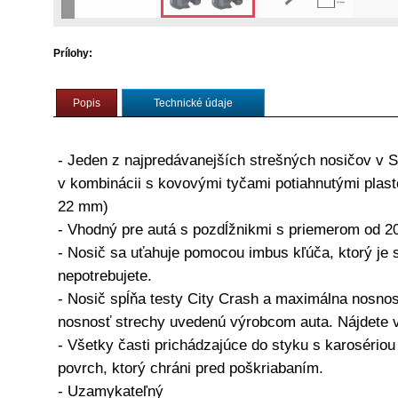
Prílohy:
Strešný nosi
Discovery
Popis
Technické údaje
- Jeden z najpredávanejších strešných nosičov v
v kombinácii s kovovými tyčami potiahnutými plas
22 mm)
- Vhodný pre autá s pozdĺžnikmi s priemerom od 2
- Nosič sa uťahuje pomocou imbus kľúča, ktorý je s
nepotrebujete.
- Nosič spĺňa testy City Crash a maximálna nosnos
nosnosť strechy uvedenú výrobcom auta. Nájdete 
- Všetky časti prichádzajúce do styku s karoséri
povrch, ktorý chráni pred poškriabaním.
- Uzamykateľný