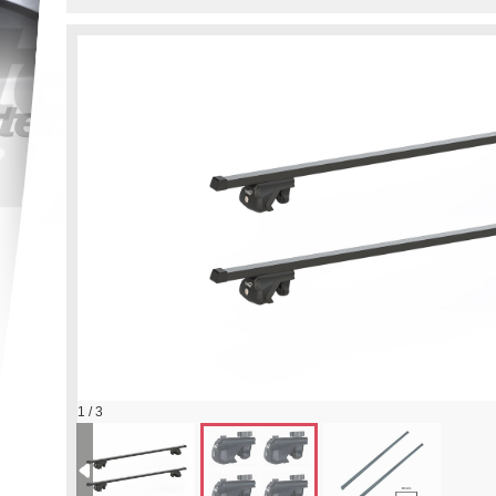
1 / 3
Strešný nosič HAKR 0013/0022 – FE tyč p
Discovery