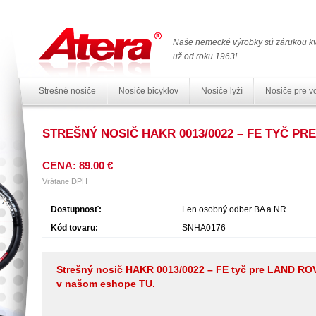
Naše nemecké výrobky sú zárukou kv
už od roku 1963!
Strešné nosiče
Nosiče bicyklov
Nosiče lyží
Nosiče pre v
STREŠNÝ NOSIČ HAKR 0013/0022 – FE TYČ P
CENA: 89.00 €
Vrátane DPH
Dostupnosť:
Len osobný odber BA a NR
Kód tovaru:
SNHA0176
Strešný nosič HAKR 0013/0022 – FE tyč pre LAND ROV
v našom eshope TU.