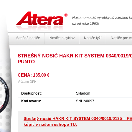
Naše nemecké výrobky sú zárukou kv
už od roku 1963!
Strešné nosiče
Nosiče bicyklov
Nosiče lyží
Nosiče pre v
STREŠNÝ NOSIČ HAKR KIT SYSTEM 0340/0019/0
PUNTO
CENA: 135.00 €
Vrátane DPH
Dostupnosť:
Skladom
Kód tovaru:
SNHA0097
Strešný nosič HAKR KIT SYSTEM 0340/0019/0135 – FE 
kúpiť v našom eshope TU.