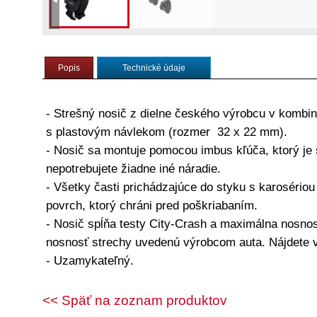
Punto
Strešný nosič HAKR 
Punto
Popis
Technické údaje
- Strešný nosič z dielne českého výrobcu v kombi
s plastovým návlekom (rozmer 32 x 22 mm).
- Nosič sa montuje pomocou imbus kľúča, ktorý je 
nepotrebujete žiadne iné náradie.
- Všetky časti prichádzajúce do styku s karoséri
povrch, ktorý chráni pred poškriabaním.
- Nosič spĺňa testy City-Crash a maximálna nosnos
nosnosť strechy uvedenú výrobcom auta. Nájdete 
- Uzamykateľný.
<< Späť na zoznam produktov