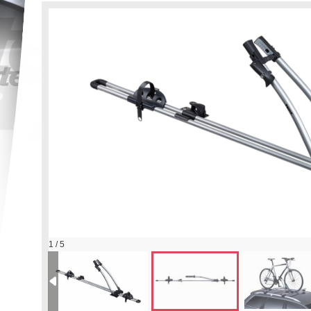
1 / 5
Nosič bicyklov Thule FreeRide 532