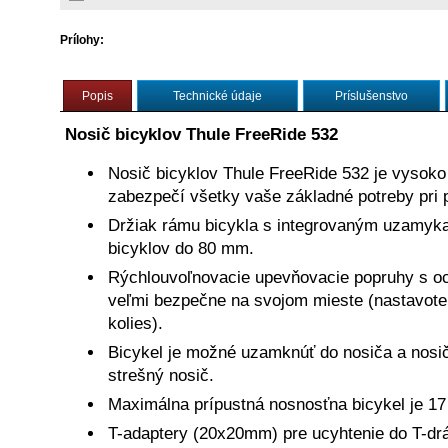
Prílohy:
Nosič bicykl
Popis
Technické údaje
Príslušenstvo
Nosič bicyklov Thule FreeRide 532
Nosič bicyklov Thule FreeRide 532 je vysoko 
zabezpečí všetky vaše základné potreby pri 
Držiak rámu bicykla s integrovaným uzamyk
bicyklov do 80 mm.
Rýchlouvoľnovacie upevňovacie popruhy s oc
veľmi bezpečne na svojom mieste (nastavote
kolies).
Bicykel je možné uzamknúť do nosiča a nosi
strešný nosič.
Maximálna prípustná nosnosťna bicykel je 17
T-adaptery (20x20mm) pre ucyhtenie do T-drá