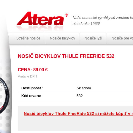
Naše nemecké výrobky sú zárukou kv
už od roku 1963!
Strešné nosiče
Nosiče bicyklov
Nosiče lyží
Nosiče pre v
NOSIČ BICYKLOV THULE FREERIDE 532
CENA: 89.00 €
Vrátane DPH
Dostupnosť:
Skladom
Kód tovaru:
532
Nosič bicyklov Thule FreeRide 532 si môžete kúpiť 