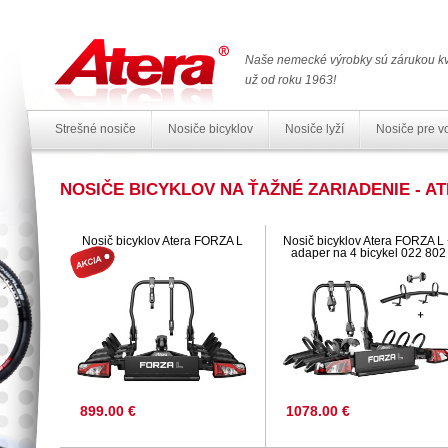
Naše nemecké výrobky sú zárukou kv
už od roku 1963!
Strešné nosiče
Nosiče bicyklov
Nosiče lyží
Nosiče pre v
NOSIČE BICYKLOV NA ŤAŽNÉ ZARIADENIE - A
Nosič bicyklov Atera FORZA L
Nosič bicyklov Atera FORZA L
adaper na 4 bicykel 022 802
899.00 €
1078.00 €