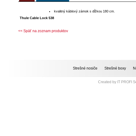
kvalitný káblový zámok s dĺžkou 180 cm.
Thule Cable Lock 538
<< Späť na zoznam produktov
Strešné nosiče
Strešné boxy
N
Created by
IT PROFI Se