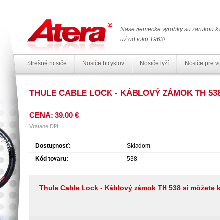
Naše nemecké výrobky sú zárukou kv
už od roku 1963!
Strešné nosiče
Nosiče bicyklov
Nosiče lyží
Nosiče pre v
THULE CABLE LOCK - KÁBLOVÝ ZÁMOK TH 53
CENA: 39.00 €
Vrátane DPH
Dostupnosť:
Skladom
Kód tovaru:
538
Thule Cable Lock - Káblový zámok TH 538 si môžete 