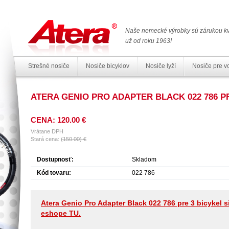
Naše nemecké výrobky sú zárukou kv
už od roku 1963!
Strešné nosiče
Nosiče bicyklov
Nosiče lyží
Nosiče pre v
ATERA GENIO PRO ADAPTER BLACK 022 786 P
CENA: 120.00 €
Vrátane DPH
Stará cena:
(150.00) €
Dostupnosť:
Skladom
Kód tovaru:
022 786
Atera Genio Pro Adapter Black 022 786 pre 3 bicykel 
eshope TU.