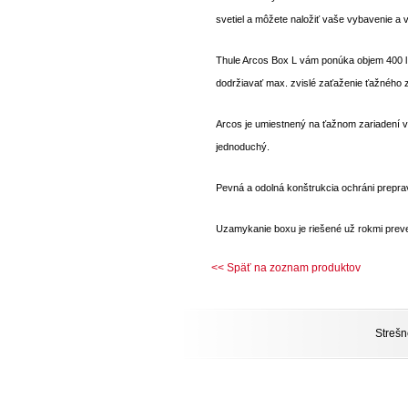
svetiel a môžete naložiť vaše vybavenie a 
Thule Arcos Box L vám ponúka objem 400
dodržiavať max. zvislé zaťaženie ťažného z
Arcos je umiestnený na ťažnom zariadení v 
jednoduchý.
Pevná a odolná konštrukcia ochráni prepra
Uzamykanie boxu je riešené už rokmi pr
<< Späť na zoznam produktov
Strešn