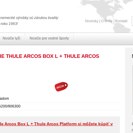
nemecké výrobky sú zárukou kvality
Novinky
|
O firme
|
Kontakt
 roku 1963!
Nosiče lyží
Nosiče pre vodné športy
IE THULE ARCOS BOX L + THULE ARCOS
ladom
6200/906300
le Arcos Box L + Thule Arcos Platform si môžete kúpiť v