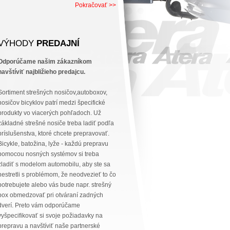
Pokračovať >>
VÝHODY
PREDAJNÍ
Odporúčame našim zákazníkom
navštíviť najbližieho predajcu.
Sortiment strešných nosičov,autoboxov,
nosičov bicyklov patrí medzi špecifické
produkty vo viacerých pohľadoch. Už
základné strešné nosiče treba ladiť podľa
príslušenstva, ktoré chcete prepravovať.
Bicykle, batožina, lyže - každú prepravu
pomocou nosných systémov si treba
zladiť s modelom automobilu, aby ste sa
nestretli s problémom, že neodvezieť to čo
potrebujete alebo vás bude napr. strešný
box obmedzovať pri otváraní zadných
dverí. Preto vám odporúčame
vyšpecifikovať si svoje požiadavky na
prepravu a navštíviť naše partnerské