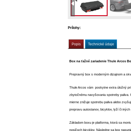
Box na
Prílohy:
Popis
Technické údaje
Box na ťažné zariadenie Thule Arcos Bo
Prepravný box s moderným dizajnom a skv
Thule Arcos vám poskytne extra úložný prie
zbytočnému navyšovaniu spotreby paliva. 
mierne znižuje spotrebu paliva alebo zvyšu
prepravu autostanov, bicyklov, lyží či inýc
Základom boxu je platforma, ktorá sa montu
nosičoch bicyklov. Následne sa box nasuni