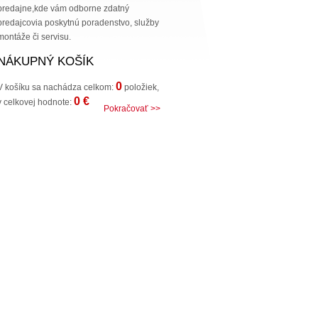
predajne,kde vám odborne zdatný
predajcovia poskytnú poradenstvo, služby
montáže či servisu.
NÁKUPNÝ KOŠÍK
0
V košíku sa nachádza celkom:
položiek,
0
€
v celkovej hodnote:
Pokračovať >>