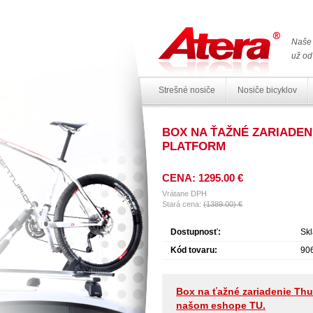
Naše 
už od
Strešné nosiče
Nosiče bicyklov
BOX NA ŤAŽNÉ ZARIADEN
PLATFORM
CENA: 1295.00 €
Vrátane DPH
Stará cena:
(1389.00) €
Dostupnosť:
Sk
Kód tovaru:
90
Box na ťažné zariadenie Thu
našom eshope TU.