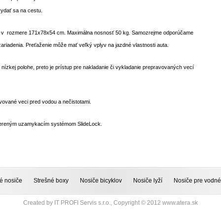
vydať sa na cestu.
 l v rozmere 171x78x54 cm. Maximálna nosnosť 50 kg. Samozrejme odporúčame
ariadenia. Preťaženie môže mať veľký vplyv na jazdné vlastnosti auta.
nízkej polohe, preto je prístup pre nakladanie či vykladanie prepravovaných vecí
vované veci pred vodou a nečistotami.
evereným uzamykacím systémom SlideLock.
é nosiče
Strešné boxy
Nosiče bicyklov
Nosiče lyží
Nosiče pre vodné
Created by
IT PROFI Servis s.r.o.
, Copyright © 2012
www.atera.sk