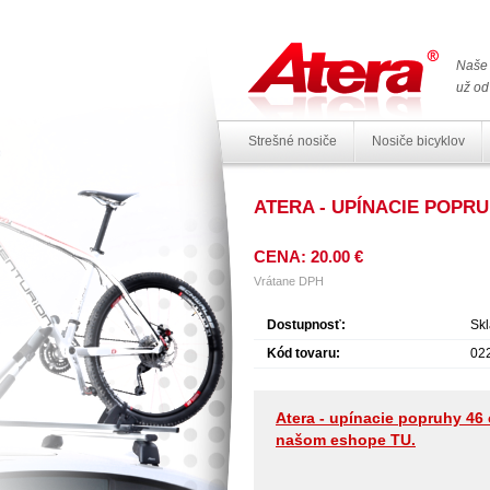
Naše 
už od
Strešné nosiče
Nosiče bicyklov
ATERA - UPÍNACIE POPRU
CENA: 20.00 €
Vrátane DPH
Dostupnosť:
Sk
Kód tovaru:
02
Atera - upínacie popruhy 46 
našom eshope TU.