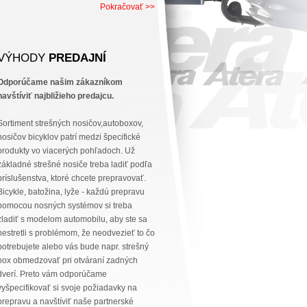
Pokračovať >>
VÝHODY
PREDAJNÍ
Odporúčame našim zákazníkom
navštíviť najbližieho predajcu.
Sortiment strešných nosičov,autoboxov,
nosičov bicyklov patrí medzi špecifické
produkty vo viacerých pohľadoch. Už
základné strešné nosiče treba ladiť podľa
príslušenstva, ktoré chcete prepravovať.
Bicykle, batožina, lyže - každú prepravu
pomocou nosných systémov si treba
zladiť s modelom automobilu, aby ste sa
nestretli s problémom, že neodvezieť to čo
potrebujete alebo vás bude napr. strešný
box obmedzovať pri otváraní zadných
dverí. Preto vám odporúčame
vyšpecifikovať si svoje požiadavky na
prepravu a navštíviť naše partnerské