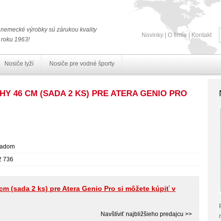
nemecké výrobky sú zárukou kvality
Novinky
|
O firme
|
Kontakt
 roku 1963!
Nosiče lyží
Nosiče pre vodné športy
HY 46 CM (SADA 2 KS) PRE ATERA GENIO PRO
ladom
2 736
cm (sada 2 ks) pre Atera Genio Pro si môžete kúpiť v
Navštíviť najbližšieho predajcu >>