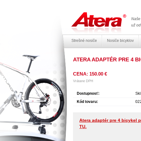
Naše 
už od
Strešné nosiče
Nosiče bicyklov
ATERA ADAPTÉR PRE 4 BI
CENA: 150.00 €
Vrátane DPH
Dostupnosť:
Sk
Kód tovaru:
02
Atera adaptér pre 4 bicykel 
TU.