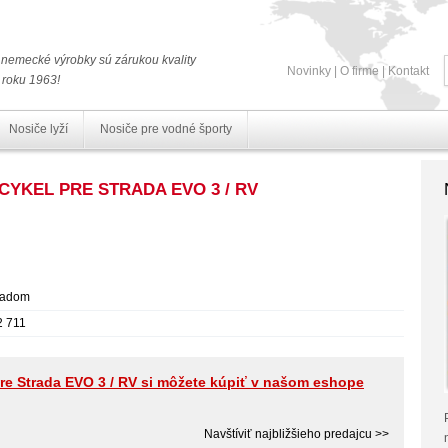
nemecké výrobky sú zárukou kvality
Novinky
|
O firme
|
Kontakt
 roku 1963!
Nosiče lyží
Nosiče pre vodné športy
CYKEL PRE STRADA EVO 3 / RV
ladom
2 711
pre Strada EVO 3 / RV si môžete kúpiť v našom eshope
Navštíviť najbližšieho predajcu >>