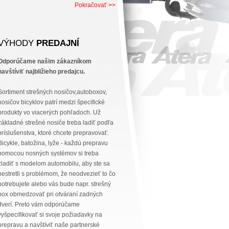
Pokračovať >>
VÝHODY
PREDAJNÍ
Odporúčame našim zákazníkom
navštíviť najbližieho predajcu.
Sortiment strešných nosičov,autoboxov,
nosičov bicyklov patrí medzi špecifické
produkty vo viacerých pohľadoch. Už
základné strešné nosiče treba ladiť podľa
príslušenstva, ktoré chcete prepravovať.
Bicykle, batožina, lyže - každú prepravu
pomocou nosných systémov si treba
zladiť s modelom automobilu, aby ste sa
nestretli s problémom, že neodvezieť to čo
potrebujete alebo vás bude napr. strešný
box obmedzovať pri otváraní zadných
dverí. Preto vám odporúčame
vyšpecifikovať si svoje požiadavky na
prepravu a navštíviť naše partnerské